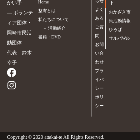
らせ
Home
かい手
ト
よく
整膚とは
おかざき市
― ボランテ
ある
私たちについて
民活動情報
ィア団体・
ご質
－
活動紹介
ひろば
岡崎市民活
問
書籍・DVD
サルパWeb
動団体
お問
代表 鈴木
い合
わせ
幸子
プラ
イバ
シー
ポリ
シー
Copyright © 2020 attakai-te All Rights Reserved.