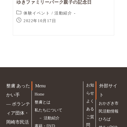
ゆきファミリーパーク親子の記念日
体験イベント
/
活動紹介
2022年10月17日
お知
整膚 あった
Menu
外部サイ
らせ
Home
かい手
ト
よく
整膚とは
おかざき市
― ボランテ
ある
私たちについて
民活動情報
ィア団体・
ご質
－
活動紹介
ひろば
岡崎市民活
問
書籍・DVD