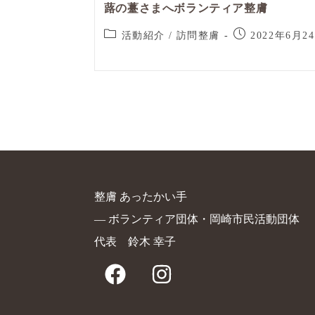
蕗の薹さまへボランティア整膚
活動紹介
/
訪問整膚
2022年6月2
整膚 あったかい手
― ボランティア団体・岡崎市民活動団体
代表 鈴木 幸子