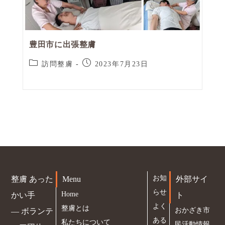
豊田市に出張整膚
訪問整膚
2023年7月23日
お知
整膚 あった
Menu
外部サイ
らせ
Home
かい手
ト
よく
整膚とは
おかざき市
― ボランテ
ある
私たちについて
民活動情報