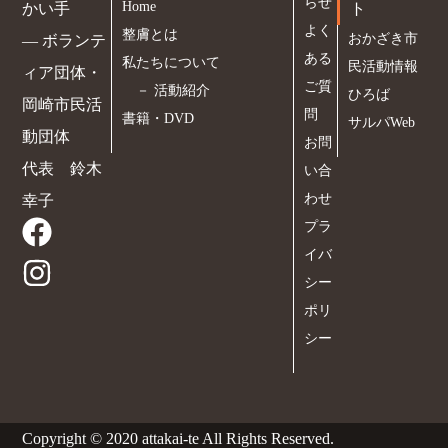
らせ
Home
かい手
ト
よく
整膚とは
おかざき市
― ボランテ
ある
私たちについて
民活動情報
ィア団体・
ご質
－
活動紹介
ひろば
岡崎市民活
問
書籍・DVD
サルパWeb
動団体
お問
代表 鈴木
い合
わせ
幸子
プラ
イバ
シー
ポリ
シー
Copyright © 2020 attakai-te All Rights Reserved.