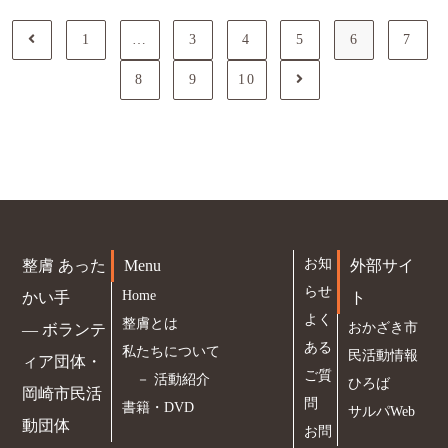
1
…
3
4
5
6
7
8
9
10
お知
整膚 あった
Menu
外部サイ
らせ
Home
かい手
ト
よく
整膚とは
おかざき市
― ボランテ
ある
私たちについて
民活動情報
ィア団体・
ご質
－
活動紹介
ひろば
岡崎市民活
問
書籍・DVD
サルパWeb
動団体
お問