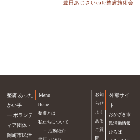
豊田あじさいcafe整膚施術会
お知
整膚 あった
Menu
外部サイ
らせ
Home
かい手
ト
よく
整膚とは
おかざき市
― ボランテ
ある
私たちについて
民活動情報
ィア団体・
ご質
－
活動紹介
ひろば
岡崎市民活
問
書籍・DVD