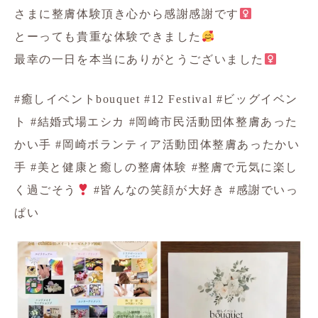
さまに整膚体験頂き心から感謝感謝です‍
とーっても貴重な体験できました
最幸の一日を本当にありがとうございました‍
#癒しイベントbouquet #12 Festival #ビッグイベン
ト #結婚式場エシカ #岡崎市民活動団体整膚あった
かい手 #岡崎ボランティア活動団体整膚あったかい
手 #美と健康と癒しの整膚体験 #整膚で元気に楽し
く過ごそう
#皆んなの笑顔が大好き #感謝でいっ
ぱい