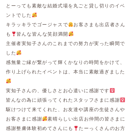
とーっても素敵な結婚式場を丸ごと貸し切りのイベ
ントでした
キラッキラでゴージャスで
お客さまも出店者さん
も
皆んな皆んな笑顔満開
主催者実知子さんのこれまでの努力が実った瞬間で
した
感無量ご縁が繋がって輝くかなりの時間をかけて、
作り上げられたイベントは、本当に素敵過ぎました
実知子さんの、優しさとお心遣いに感謝です‍
皆んなの為に頑張ってくれたスタッフさまに感謝‍
駆けつけて来てくれた、お友達や講座の生徒さんや
お客さまに感謝
素晴らしい出店お仲間の皆さまに
感謝整膚体験初めてさんにも
たーっくさんのお方