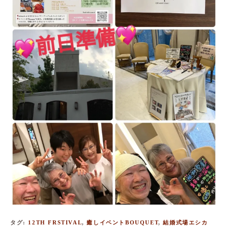
タグ
:
12TH FRSTIVAL
,
癒しイベントBOUQUET
,
結婚式場エシカ