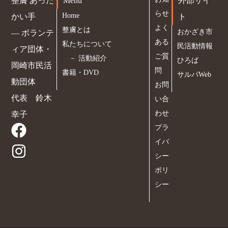
整膚 あった
Menu
外部サイ
らせ
Home
かい手
ト
よく
整膚とは
おかざき市
― ボランテ
ある
私たちについて
民活動情報
ィア団体・
ご質
－
活動紹介
ひろば
岡崎市民活
問
書籍・DVD
サルパWeb
動団体
お問
代表 鈴木
い合
わせ
幸子
プラ
イバ
シー
ポリ
シー