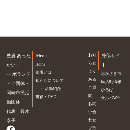
お知
整膚 あった
Menu
外部サイ
らせ
Home
かい手
ト
よく
整膚とは
おかざき市
― ボランテ
ある
私たちについて
民活動情報
ィア団体・
ご質
－
活動紹介
ひろば
岡崎市民活
問
書籍・DVD
サルパWeb
動団体
お問
代表 鈴木
い合
わせ
幸子
プラ